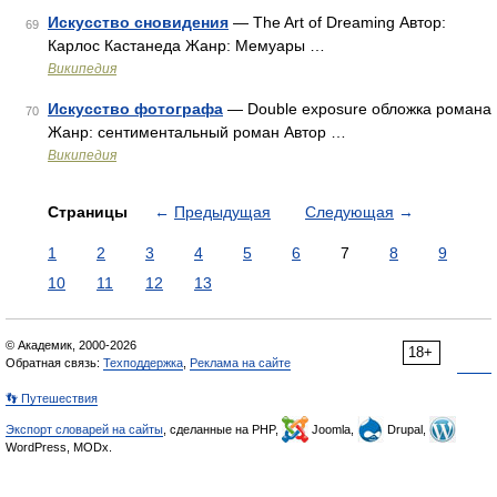
Искусство сновидения
— The Art of Dreaming Автор:
69
Карлос Кастанеда Жанр: Мемуары …
Википедия
Искусство фотографа
— Double exposure обложка романа
70
Жанр: сентиментальный роман Автор …
Википедия
Страницы
←
Предыдущая
Следующая
→
1
2
3
4
5
6
7
8
9
10
11
12
13
© Академик, 2000-2026
18+
Обратная связь:
Техподдержка
,
Реклама на сайте
👣 Путешествия
Экспорт словарей на сайты
, сделанные на PHP,
Joomla,
Drupal,
WordPress, MODx.