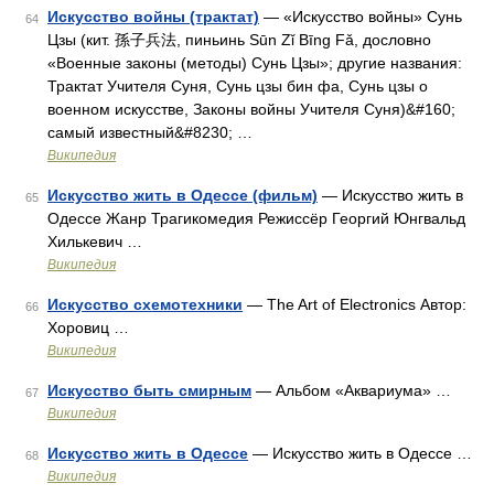
Искусство войны (трактат)
— «Искусство войны» Сунь
64
Цзы (кит. 孫子兵法, пиньинь Sūn Zǐ Bīng Fǎ, дословно
«Военные законы (методы) Сунь Цзы»; другие названия:
Трактат Учителя Суня, Сунь цзы бин фа, Сунь цзы о
военном искусстве, Законы войны Учителя Суня)&#160;
самый известный&#8230; …
Википедия
Искусство жить в Одессе (фильм)
— Искусство жить в
65
Одессе Жанр Трагикомедия Режиссёр Георгий Юнгвальд
Хилькевич …
Википедия
Искусство схемотехники
— The Art of Electronics Автор:
66
Хоровиц …
Википедия
Искусство быть смирным
— Альбом «Аквариума» …
67
Википедия
Искусство жить в Одессе
— Искусство жить в Одессе …
68
Википедия